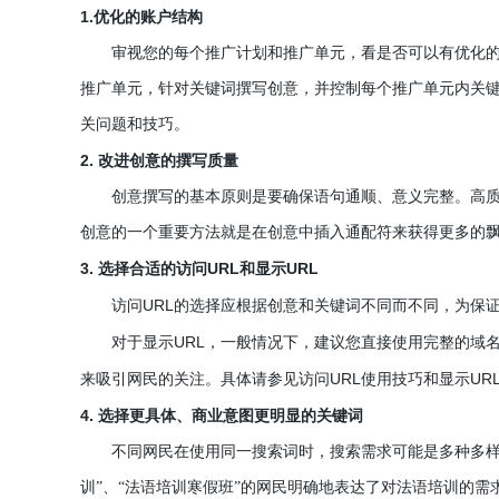
1.
优化的账户结构
审视您的每个推广计划和推广单元，看是否可以有优化的空
推广单元，针对关键词撰写创意，并控制每个推广单元内关
关问题和技巧。
2.
改进创意的撰写质量
创意撰写的基本原则是要确保语句通顺、意义完整。高质量
创意的一个重要方法就是在创意中插入通配符来获得更多的
3.
URL
URL
选择合适的访问
和显示
URL
访问
的选择应根据创意和关键词不同而不同，为保
URL
对于显示
，一般情况下，建议您直接使用完整的域
URL
UR
来吸引网民的关注。具体请参见访问
使用技巧和显示
4.
选择更具体、商业意图更明显的关键词
不同网民在使用同一搜索词时，搜索需求可能是多种多样的
训”、“法语培训寒假班”的网民明确地表达了对法语培训的